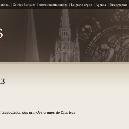
Aller au contenu principal
national
Soirées Estivales
Autres manifestations
Le grand orgue
Agenda
Discographie
23
l’
association des grandes orgues de Chartres