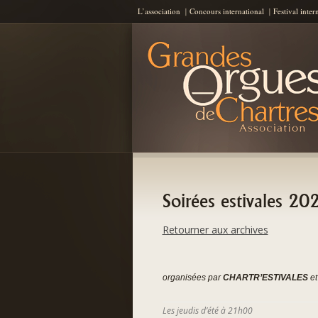
L’association
Concours international
Festival inter
Les Grandes Orgues de Chartres
AGOC
Soirées estivales 20
Retourner aux archives
organisées par
CHARTR’ESTIVALES
et 
Les jeudis d’été à 21h00