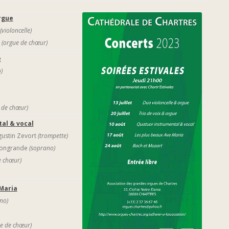
rgue
(violoncelle)
e
(orgue de chœur)
e
)
 de chœur)
al & vocal
ustin Zevort
(trompette)
songrande
(soprano)
e chœur)
 Maria
no)
e de chœur)