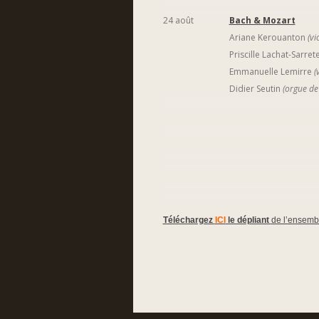
24 août
Bach & Mozart
Ariane Kerouanton
(vi
Priscille Lachat-Sarret
Emmanuelle Lemirre
(
Didier Seutin
(orgue de
Téléchargez
ICI
le dépliant
de l’ensemb