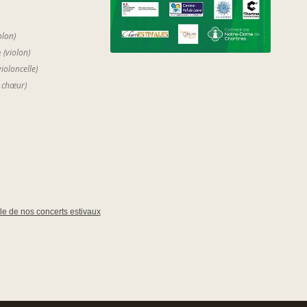
olon)
e
(violon)
violoncelle)
 chœur)
le de nos concerts estivaux