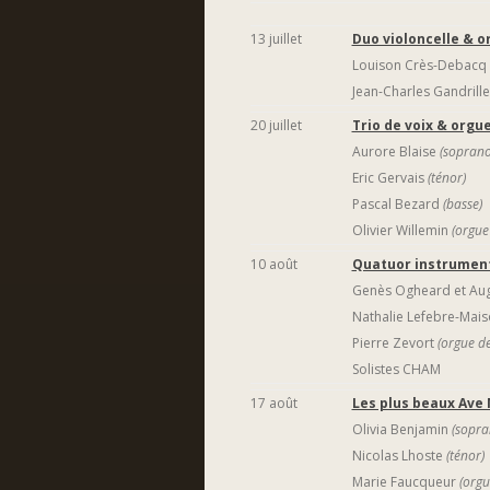
13 juillet
Duo violoncelle & o
Louison Crès-Debacq
Jean-Charles Gandrill
20 juillet
Trio de voix & orgu
Aurore Blaise
(soprano
Eric Gervais
(ténor)
Pascal Bezard
(basse)
Olivier Willemin
(orgue
10 août
Quatuor instrument
Genès Ogheard et Aug
Nathalie Lefebre-Mai
Pierre Zevort
(orgue d
Solistes CHAM
17 août
Les plus beaux Ave
Olivia Benjamin
(sopra
Nicolas Lhoste
(ténor)
Marie Faucqueur
(orgu