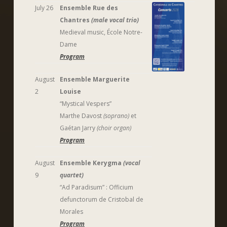
July 26
Ensemble Rue des
Chantres
(male vocal trio)
Medieval music, École Notre-
Dame
Program
August
Ensemble Marguerite
2
Louise
“Mystical Vespers”
Marthe Davost
(soprano)
et
Gaétan Jarry
(choir organ)
Program
August
Ensemble Kerygma
(vocal
9
quartet)
“Ad Paradisum” : Officium
defunctorum de Cristobal de
Morales
Program