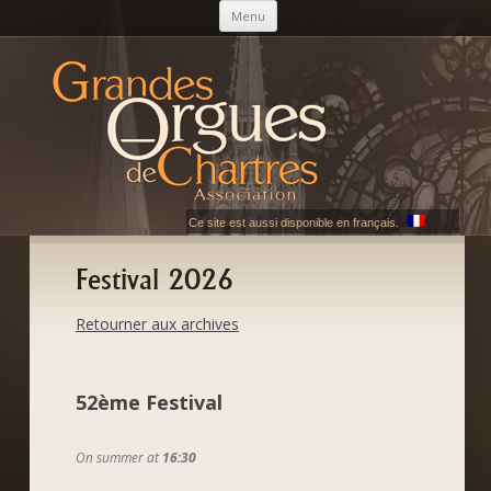
Skip to content
Menu
AGOC
Les Grandes Orgues de Chartres
Ce site est aussi disponible en français.
Festival 2026
Retourner aux archives
52ème Festival
On summer at
16:30