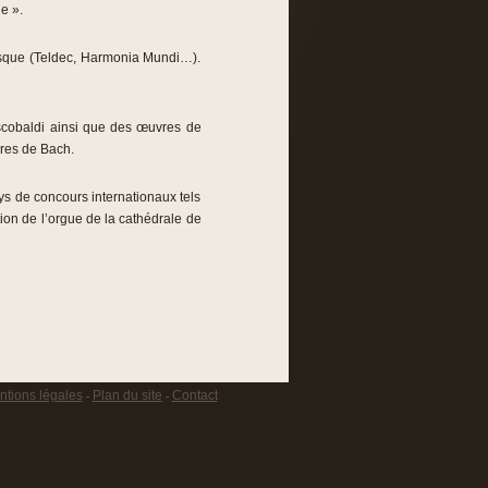
e ».
disque (Teldec, Harmonia Mundi…).
rescobaldi ainsi que des œuvres de
vres de Bach.
ys de concours internationaux tels
ion de l’orgue de la cathédrale de
tions légales
Plan du site
Contact