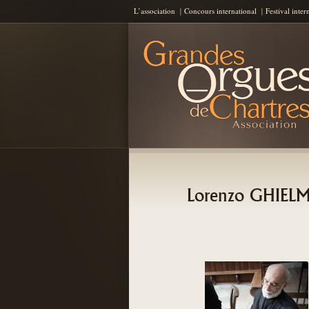
L’association
Concours international
Festival inter
Les Grandes Orgues de Chartres
AGOC
Lorenzo GHIELM