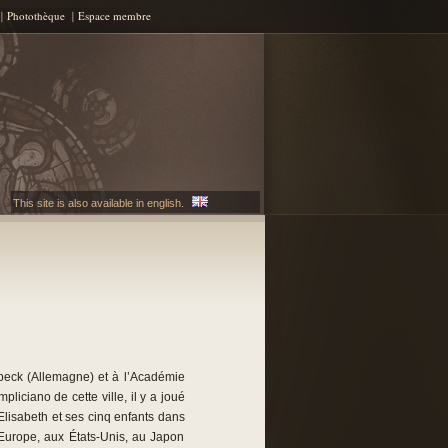
Photothèque
Espace membre
This site is also available in english.
beck (Allemagne) et à l’Académie
liciano de cette ville, il y a joué
Elisabeth et ses cinq enfants dans
l’Europe, aux États-Unis, au Japon