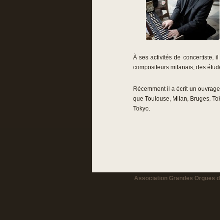
À ses activités de concertiste,
compositeurs milanais, des étude
Récemment il a écrit un ouvrage
que Toulouse, Milan, Bruges, To
Tokyo.
Association Grandes Orgues de