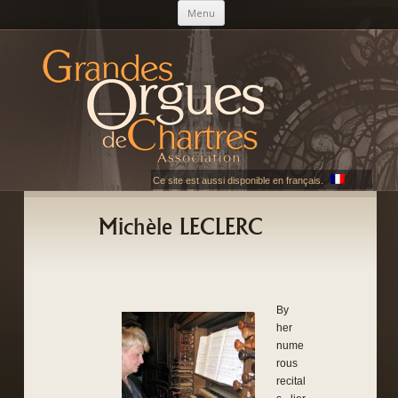
Skip to content
Menu
AGOC
Les Grandes Orgues de Chartres
Ce site est aussi disponible en français.
Michèle LECLERC
By
her
nume
rous
recital