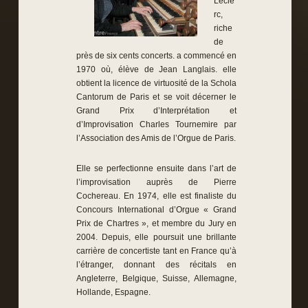
Lecle
rc,
riche
de
près de six cents concerts. a commencé en
1970 où, élève de Jean Langlais. elle
obtient la licence de virtuosité de la Schola
Cantorum de Paris et se voit décerner le
Grand Prix d’Interprétation et
d’Improvisation Charles Tournemire par
l’Association des Amis de l’Orgue de Paris.
Elle se perfectionne ensuite dans l’art de
l’improvisation auprès de Pierre
Cochereau. En 1974, elle est finaliste du
Concours International d’Orgue « Grand
Prix de Chartres », et membre du Jury en
2004. Depuis, elle poursuit une brillante
carrière de concertiste tant en France qu’à
l’étranger, donnant des récitals en
Angleterre, Belgique, Suisse, Allemagne,
Hollande, Espagne.