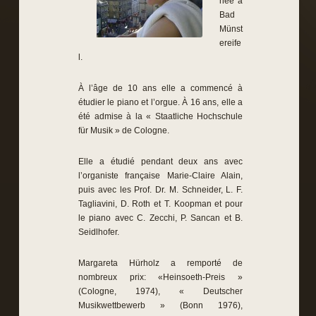
née à
Bad
Münst
ereife
l.
À l’âge de 10 ans elle a commencé à
étudier le piano et l’orgue. À 16 ans, elle a
été admise à la « Staatliche Hochschule
für Musik » de Cologne.
Elle a étudié pendant deux ans avec
l’organiste française Marie-Claire Alain,
puis avec les Prof. Dr. M. Schneider, L. F.
Tagliavini, D. Roth et T. Koopman et pour
le piano avec C. Zecchi, P. Sancan et B.
Seidlhofer.
Margareta Hürholz a remporté de
nombreux prix: «Heinsoeth-Preis »
(Cologne, 1974), « Deutscher
Musikwettbewerb » (Bonn 1976),