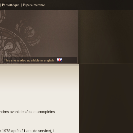
Photothèque
Espace membre
This site is also available in english.
ondres avant des études complètes
 1978 après 21 ans de service), il