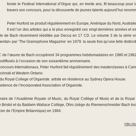
fonde le Festival International d’Orgue qui, en trente ans, fit beaucoup pour l
travers son concours, pour la découverte de jeunes talents aujourd’hui renom
Peter Hurford se produit régulièrement en Europe, Amérique du Nord, Australie
Il est l’un des artistes qui a le plus enregistré ces vingt dernières années et 
grale de Bach récemment rééditée par Decca en 17 CD. Le volume 3 de la série o
ental» par ‘The Gramophone Magazine’ en 1979. la seule fois qu’une telle distincti
C de l’œuvre de Bach occupèrent 34 programmes hebdomadaires en 1980 et 1982. 
iodiffusés à l’occasion de son soixantième anniversaire.
oncours Internationaux, Peter Hurford fait régulièrement des masterclasses à Camb
cinnati et Western Ontario.
t du Royal College of Organiste. artiste en résidence au Sydney Opera House.
sidence de l’Incorporated Association of Organiste.
aire de l’Académie Royale of Music, du Royal Collège of Music et de la Royal
 Bristol et du Baldwin-Wallace Collège, Ohio (siège du Riemenschneider Bach Insti
cier de l’Empire Britannique) en 1984.
http://