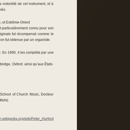
a notoriété de cet instrument, et à
més.
, et Extrême-Orient
est particulièrement connu pour son
riginale fut récompensé comme le
on fut obtenue par un organiste.
En 1990, il les compléta par une
ridge, Oxford. ainsi qu’aux États-
 School of Church Music, Docteur
tuts).
en.wikipedia.org/wiki/Peter_Hurford