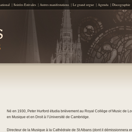
Aller au contenu principal
national
Soirées Estivales
Autres manifestations
Le grand orgue
Agenda
Discographie
Né en 1930, Peter Hurford étudia brièvement au Royal Collège of Music de L
en Musique et en Droit à l’Université de Cambridge.
Directeur de la Musique à la Cathédrale de St Albans (dont il démissionnera en