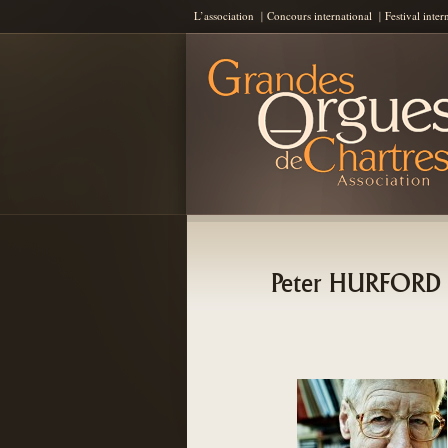
L’association
Concours international
Festival inter
Les Grandes Orgues de Chartres
AGOC
Peter HURFORD