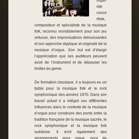
organ
iste
conce
rtiste,
compositeur et spécialiste de la musique
folk, reconnu mondialement pour son jeu
virtuose, des improvisations éblouissantes
et son approche atypique et originale de la
musique d’orgue. Son but est d’élargir
l’appréciation que ses auditeurs peuvent
avoir de l’instrument et de dépasser les
limites du genre.
De formation classique, il a toujours eu un
faible pour la musique folk et le rock
symphonique des années 1970. Dans son
travail actuel il a intégré ces différentes
influences dans le contexte de la musique
d’orgue pour construire des ponts entre la
tradition française de la musique sacrée, le
rock symphonique et la musique folk
suédoise. Il écrit également des
arrangements pour orgue, pour de