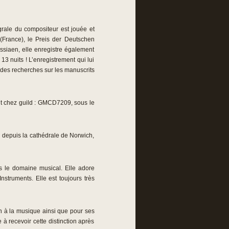
égrale du compositeur est jouée et
(France), le Preis der Deutschen
essiaen, elle enregistre également
3 nuits ! L’enregistrement qui lui
it des recherches sur les manuscrits
t chez guild : GMCD7209, sous le
r depuis la cathédrale de Norwich,
s le domaine musical. Elle adore
truments. Elle est toujours très
on à la musique ainsi que pour ses
 à recevoir cette distinction après