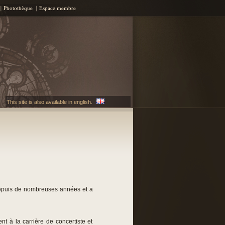
Photothèque
Espace membre
This site is also available in english.
 depuis de nombreuses années et a
t à la carrière de concertiste et