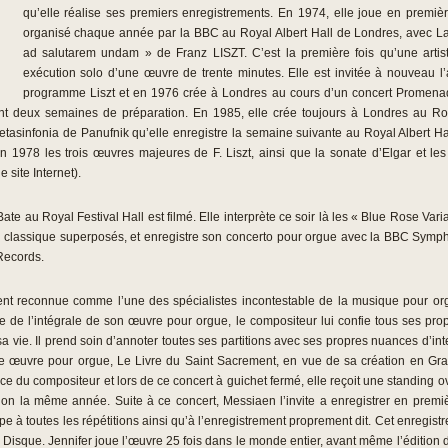
qu’elle réalise ses premiers enregistrements. En 1974, elle joue en premi
organisé chaque année par la BBC au Royal Albert Hall de Londres, avec La
ad salutarem undam » de Franz LISZT. C’est la première fois qu’une artis
exécution solo d’une œuvre de trente minutes. Elle est invitée à nouveau 
programme Liszt et en 1976 crée à Londres au cours d’un concert Promena
t deux semaines de préparation. En 1985, elle crée toujours à Londres au Roya
sinfonia de Panufnik qu’elle enregistre la semaine suivante au Royal Albert Hall
n 1978 les trois œuvres majeures de F. Liszt, ainsi que la sonate d’Elgar et l
 site Internet).
ate au Royal Festival Hall est filmé. Elle interprète ce soir là les « Blue Rose Va
n classique superposés, et enregistre son concerto pour orgue avec la BBC Symph
Records.
ent reconnue comme l’une des spécialistes incontestable de la musique pour org
ue de l’intégrale de son œuvre pour orgue, le compositeur lui confie tous ses p
 vie. Il prend soin d’annoter toutes ses partitions avec ses propres nuances d’inte
e œuvre pour orgue, Le Livre du Saint Sacrement, en vue de sa création en Gr
 du compositeur et lors de ce concert à guichet fermé, elle reçoit une standing ova
vision la même année. Suite à ce concert, Messiaen l’invite a enregistrer en pre
ipe à toutes les répétitions ainsi qu’à l’enregistrement proprement dit. Cet enregis
Disque. Jennifer joue l’œuvre 25 fois dans le monde entier, avant même l’édition 