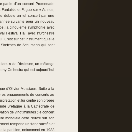
ère partie d’un concert Promenade
 Fantaisie et Fugue sur « Ad nos,
te débute un tel concert par une
l’année suivante pour un nouveau
de, la cinquième symphonie avec
l Festival Hall avec l’Orchestre
. C’est sur cet instrument qu’elle
es Sketches de Schumann qui sont
riations » de Dickinson, un mélange
ony Orchestra qui est aujourd’hui
ue d’Olivier Messiaen. Suite à la
ropres engagements de concerts au
rprétation et lui confie son propre
ande Bretagne à la Cathédrale de
tion de vingt minutes ; le concert
mière mondiale cette œuvre sur son
trement remporte un franc succès et
de la partition, notamment en 1988