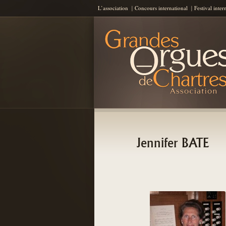
L’association
Concours international
Festival inter
Les Grandes Orgues de Chartres
AGOC
Jennifer BATE