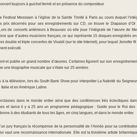
 concert toujours à guichet fermé et en présence du compositeur.
 Festival Messiaen à l’église de la Sainte Trinité à Paris au cours duquel l’int
x prix décernés pour ses enregistrements sur CD, on trouve le Diapason d’Or 
. Lors de concerts antérieurs à Beauvais où elle joue l’intégrale de l’œuvre de M
nsi que d’autres musiciens français, ce qui représente 15 disques enregistrés en 1
es double et triple concertos de Vivaldi (sur le site Internet), pour lequel Jennifer f
ment exécuté.
t et publie un grand nombre d’œuvres. Certaines figurent sur son enregistremen
ue une biographie musicale qui s’étale sur 25 années.
 à la télévision, lors du South Bank Show pour interpréter La Nativité du Seigneu
Italie et en Amérique Latine.
classes dans le monde entier ainsi que des conférences très éclectiques dan
es et lance il y a 25 ans un programme pédagogique : Guide pour le Roi des Ins
 donne à des étudiants de tous les âges, en cinq langues, et dans le monde entier.
d’un jury français la récompense de la personnalité de l’Année pour sa contributi
lui vaut une reconnaissance internationale. Elle est la troisième artiste britannique