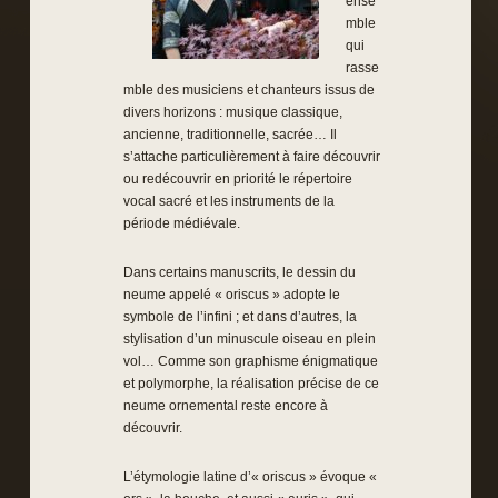
ense
mble
qui
rasse
mble des musiciens et chanteurs issus de
divers horizons : musique classique,
ancienne, traditionnelle, sacrée… Il
s’attache particulièrement à faire découvrir
ou redécouvrir en priorité le répertoire
vocal sacré et les instruments de la
période médiévale.
Dans certains manuscrits, le dessin du
neume appelé « oriscus » adopte le
symbole de l’infini ; et dans d’autres, la
stylisation d’un minuscule oiseau en plein
vol… Comme son graphisme énigmatique
et polymorphe, la réalisation précise de ce
neume ornemental reste encore à
découvrir.
L’étymologie latine d’« oriscus » évoque «