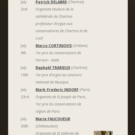
July
Patrick DELABRE
(
Chartres
)
2nd
Organiste titulaire de la
cathédrale de Chartres
professeur d’orgue aux
conservatoires de Chartres et de
Lucé
July
Marco CORTINOVIS
(
Orléans
)
9th
1er prix du conservatoire de
Ferrare – Italie
July
Raphaël TRARIEUX
(
Chartres
)
16th
1er prix d’orgue au concours
national de Musique
July
Mark-Frederic INDORF
(
Paris
)
23rd
Organiste de St Joseph de Paris,
1er prix du conservatoire de
région de Paris
July
Marie FAUCQUEUR
30th
(
Châteaudun
)
Organiste de St Valérien de