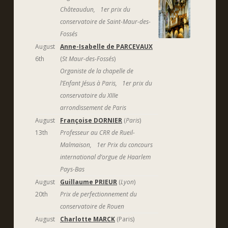
Châteaudun, 1er prix du
conservatoire de Saint-Maur-des-
Fossés
August
Anne-Isabelle de PARCEVAUX
6th
(
St Maur-des-Fossés
)
Organiste de la chapelle de
l’Enfant Jésus à Paris, 1er prix du
conservatoire du XIIIe
arrondissement de Paris
August
Françoise DORNIER
(
Paris
)
13th
Professeur au CRR de Rueil-
Malmaison, 1er Prix du concours
international d’orgue de Haarlem
Pays-Bas
August
Guillaume PRIEUR
(
Lyon
)
20th
Prix de perfectionnement du
conservatoire de Rouen
August
Charlotte MARCK
(Paris)