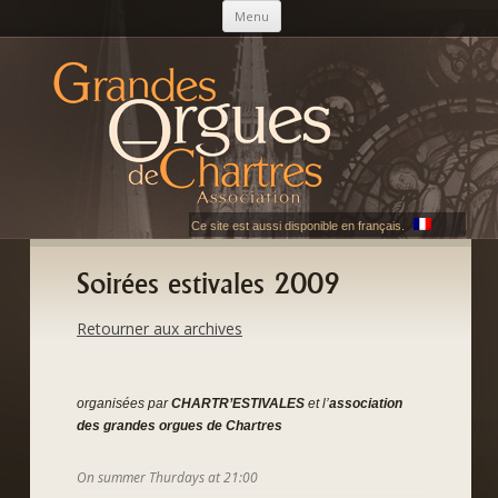
Skip to content
Menu
AGOC
Les Grandes Orgues de Chartres
Ce site est aussi disponible en français.
Soirées estivales 2009
Retourner aux archives
organisées par
CHARTR’ESTIVALES
et l’
association
des grandes orgues de Chartres
On summer Thurdays at 21:00