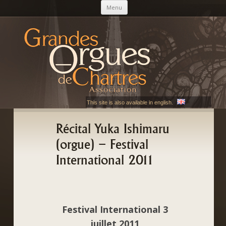
Aller au contenu principal
Menu
AGOC
Les Grandes Orgues de Chartres
This site is also available in english.
Récital Yuka Ishimaru
(orgue) – Festival
International 2011
Festival International 3
juillet 2011