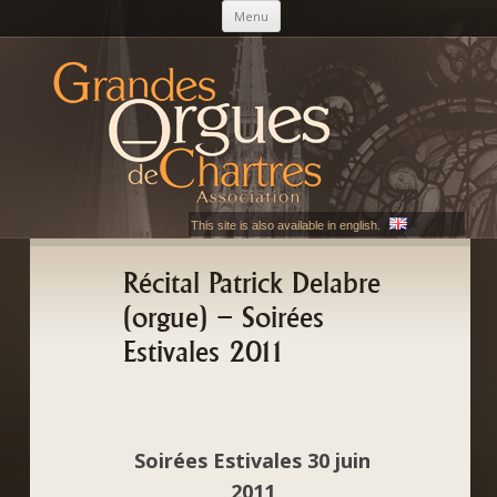
Aller au contenu principal
Menu
AGOC
Les Grandes Orgues de Chartres
This site is also available in english.
Récital Patrick Delabre
(orgue) – Soirées
Estivales 2011
Soirées Estivales 30 juin
2011