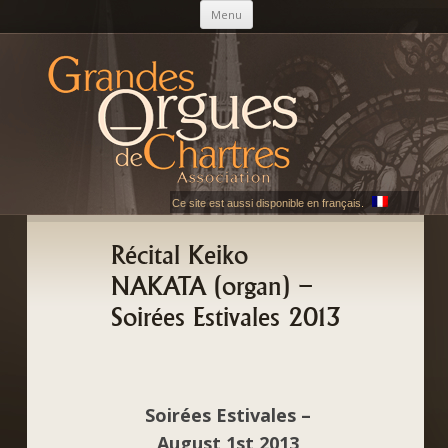
Skip to content
Menu
AGOC
Les Grandes Orgues de Chartres
Ce site est aussi disponible en français.
Récital Keiko
NAKATA (organ) –
Soirées Estivales 2013
Soirées Estivales –
August,1st 2013