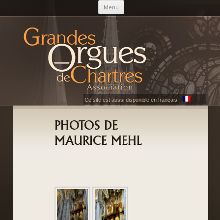
Skip to content
Menu
AGOC
Les Grandes Orgues de Chartres
Ce site est aussi disponible en français.
PHOTOS DE
MAURICE MEHL