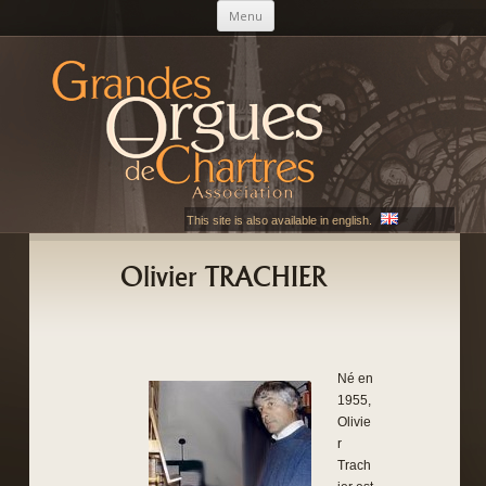
Aller au contenu principal
Menu
AGOC
Les Grandes Orgues de Chartres
This site is also available in english.
Olivier TRACHIER
Né en
1955,
Olivie
r
Trach