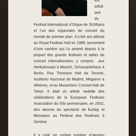
eur
artisti
que
du
Festival International d’Orgue de St Albans
et l’un des organistes de concert du
monde de premier plan. Il a fait ses débuts
au Royal Festival Hall en 1986, lancement
d’une carrière qui l’a amené depuis à la
plupart des grands festivals et salles de
concert internationales, y compris aux
Herkulessaal à Munich, Schauspielhaus à
Berlin, Roy Thomson Hall de Toronto,
Auditorio Nacional de Madrid, Megaron à
Athènes, et au Musachino Concert Hall de
Tokyo. Il était un artiste vedette des
célébrations de la European Festivals
Association du 50e anniversaire, en 2002,
des œuvres du spectacle de Kurtag et
Messiaen au Festival des Festivals à
Genève.
Il a créé un certain nombre d’œuvres