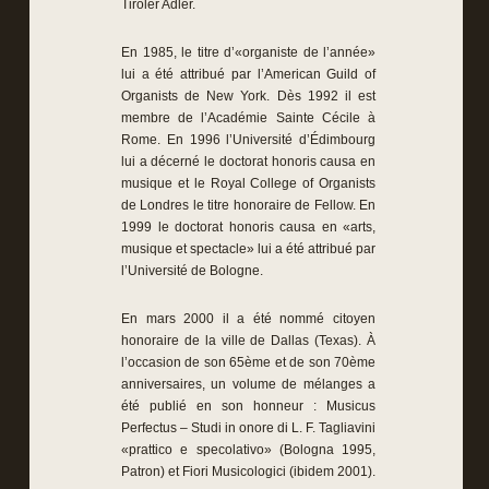
Tiroler Adler.
En 1985, le titre d’«organiste de l’année»
lui a été attribué par l’American Guild of
Organists de New York. Dès 1992 il est
membre de l’Académie Sainte Cécile à
Rome. En 1996 l’Université d’Édimbourg
lui a décerné le doctorat honoris causa en
musique et le Royal College of Organists
de Londres le titre honoraire de Fellow. En
1999 le doctorat honoris causa en «arts,
musique et spectacle» lui a été attribué par
l’Université de Bologne.
En mars 2000 il a été nommé citoyen
honoraire de la ville de Dallas (Texas). À
l’occasion de son 65ème et de son 70ème
anniversaires, un volume de mélanges a
été publié en son honneur : Musicus
Perfectus – Studi in onore di L. F. Tagliavini
«prattico e specolativo» (Bologna 1995,
Patron) et Fiori Musicologici (ibidem 2001).