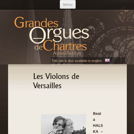
Aller au contenu principal
Menu
AGOC
Les Grandes Orgues de Chartres
This site is also available in english.
Les Violons de
Versailles
Beat
a
HALS
KA –