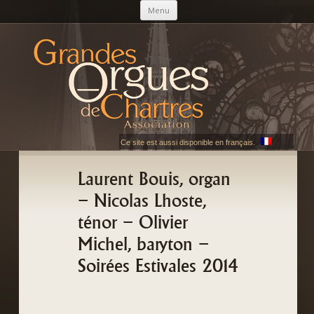
Skip to content
Menu
AGOC
Les Grandes Orgues de Chartres
Ce site est aussi disponible en français.
Laurent Bouis, organ
– Nicolas Lhoste,
ténor – Olivier
Michel, baryton –
Soirées Estivales 2014