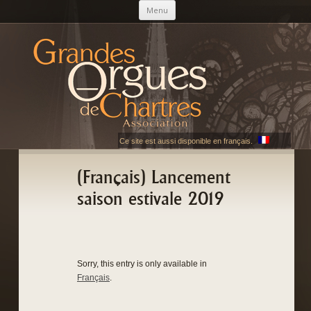
Skip to content
Menu
AGOC
Les Grandes Orgues de Chartres
Ce site est aussi disponible en français.
(Français) Lancement
saison estivale 2019
Sorry, this entry is only available in
Français
.