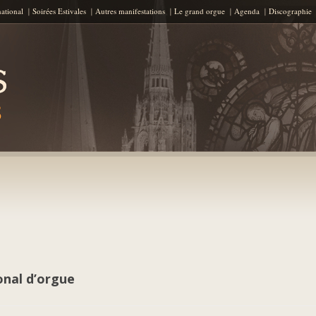
Aller au contenu principal
national
Soirées Estivales
Autres manifestations
Le grand orgue
Agenda
Discographie
onal d’orgue