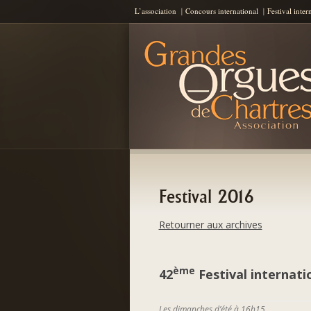
L’association
Concours international
Festival inter
Les Grandes Orgues de Chartres
AGOC
Festival 2016
Retourner aux archives
ème
42
Festival internati
Les dimanches d’été à 16h15