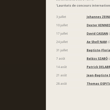
‘Lauréats de concours internation
3 juillet
J
ohannes ZEIN
10 juillet
Dexter KENNE
17 juillet
David CASSAN
(
24 juillet
Ae Shell NAM
(
C
31 juillet
Baptiste-Flor
7 août
Balázs SZABÓ
(
14 août
Patrick DELAB
21 août
Jean-Baptiste
28 août
Thomas OSPIT