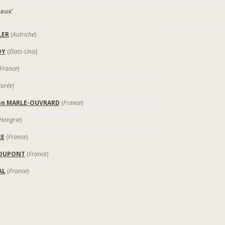
aux’
LER
(
Autriche
)
DY
(
États-Unis
)
France
)
orée
)
ian MARLE-OUVRARD
(
France
)
Hongrie
)
RE
(
France
)
 DUPONT
(
France
)
AL
(
France
)