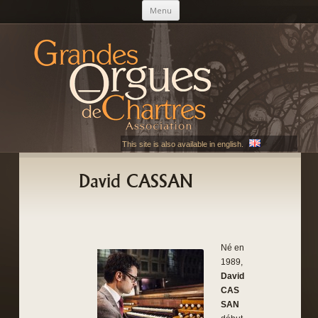
Aller au contenu principal
Menu
AGOC
Les Grandes Orgues de Chartres
This site is also available in english.
David CASSAN
Né en
1989,
David
CAS
SAN