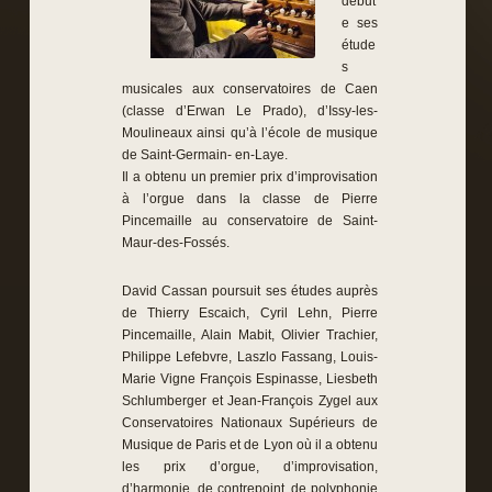
début
e ses
étude
s
musicales aux conservatoires de Caen
(classe d’Erwan Le Prado), d’Issy-les-
Moulineaux ainsi qu’à l’école de musique
de Saint-Germain- en-Laye.
Il a obtenu un premier prix d’improvisation
à l’orgue dans la classe de Pierre
Pincemaille au conservatoire de Saint-
Maur-des-Fossés.
David Cassan poursuit ses études auprès
de Thierry Escaich, Cyril Lehn, Pierre
Pincemaille, Alain Mabit, Olivier Trachier,
Philippe Lefebvre, Laszlo Fassang, Louis-
Marie Vigne François Espinasse, Liesbeth
Schlumberger et Jean-François Zygel aux
Conservatoires Nationaux Supérieurs de
Musique de Paris et de Lyon où il a obtenu
les prix d’orgue, d’improvisation,
d’harmonie, de contrepoint, de polyphonie