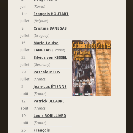
juin
(
Korea
)
1er
François HOUTART
juillet
(
Belgium
)
8
Cristina BANEGAS
juillet
(
Uruguay
)
15
Marie-Louise
juillet
LANGLAIS
(
France
)
22
Silvius von KESSEL
juillet
(
Germany
)
29
Pascale MÉLIS
juillet
(
France
)
5
Jean-Luc ÉTIENNE
août
(
France
)
12
Patrick DELABRE
août
(
France
)
19
Louis ROBILLIARD
août
(
France
)
26
François