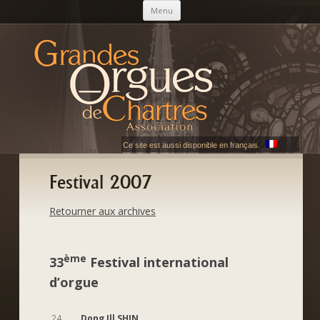
Skip to content
Menu
AGOC
Les Grandes Orgues de Chartres
Ce site est aussi disponible en français.
Festival 2007
Retourner aux archives
ème
33
Festival international
d’orgue
24
Dong Ill SHIN