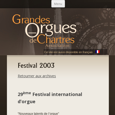
Skip to content
Menu
AGOC
Les Grandes Orgues de Chartres
Ce site est aussi disponible en français.
Festival 2003
Retourner aux archives
ème
29
Festival international
d’orgue
“Nouveaux talents de l’orgue”