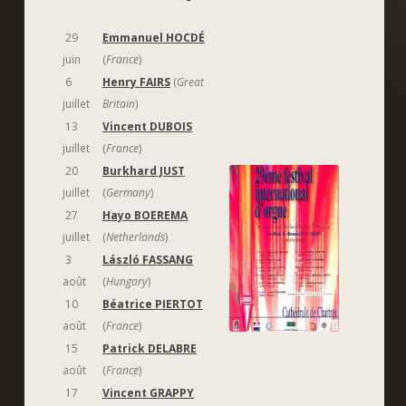
29
Emmanuel HOCDÉ
juin
(
France
)
6
Henry FAIRS
(
Great
juillet
Britain
)
13
Vincent DUBOIS
juillet
(
France
)
20
Burkhard JUST
juillet
(
Germany
)
27
Hayo BOEREMA
juillet
(
Netherlands
)
3
László FASSANG
août
(
Hungary
)
10
Béatrice PIERTOT
août
(
France
)
15
Patrick DELABRE
août
(
France
)
17
Vincent GRAPPY