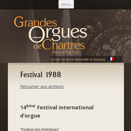
Skip to content
Menu
AGOC
Les Grandes Orgues de Chartres
Ce site est aussi disponible en français.
Festival 1988
Retourner aux archives
ème
14
Festival international
d’orgue
“Festival des Amériques”