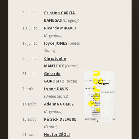
3 juillet
Cristina GARCIA-
BANEGAS
(
Uruguay
)
10 juillet
Ricardo MIRAVET
(
Argentina
)
17 juillet
Joyce JONES
(
United
States
)
24 juillet
Christophe
MANTOUX
(
France
)
31 juillet
Gerardo
GOROSITO
(
Brazil
)
7 août
Lynne DAVIS
(
United States
)
14 août
Adelma GOMEZ
(
Argentina
)
15 août
Patrick DELABRE
(
France
)
21 août
Hector ZÉOLI