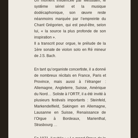
Un moment influencée par Messiaen, le
système sériel et la musique
dodécaphonique, son œuvre reste
néanmoins marquée par l’empreinte du
Chant Grégorien, qui est peut-être, selon
lui, « la source la plus profonde de son
inspiration ».
Il a transcrit pour orgue, le prélude de la
1ère sonate de violon solo en Ré mineur
de J.S. Bach.
En tant qu’organiste concertiste, il a donné
de nombreux récitals en France, Paris et
Province, mais aussi à l’étranger :
Allemagne, Angleterre, Suisse, Amérique
du Nord… Soliste à l’ORTF, il a été invité à
plusieurs festivals importants : Steinfeld,
Markendelfield, Sakingen en Allemagne,
Lausanne en Suisse, Renaissance de
l’Orgue à Bordeaux, Marienthal,
Strasbourg …