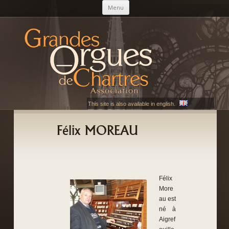
Aller au contenu principal
Menu
AGOC
Les Grandes Orgues de Chartres
This site is also available in english.
Félix MOREAU
Félix
More
au est
né à
Aigref