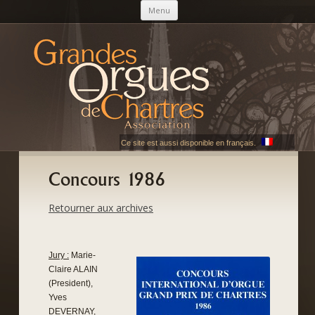
Skip to content
Menu
AGOC
Les Grandes Orgues de Chartres
Ce site est aussi disponible en français.
Concours 1986
Retourner aux archives
Jury :
Marie-
Claire ALAIN
(President),
Yves
DEVERNAY,