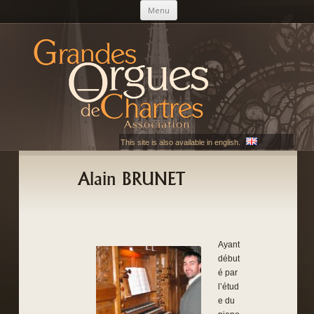
Aller au contenu principal
Menu
AGOC
Les Grandes Orgues de Chartres
This site is also available in english.
Alain BRUNET
Ayant
début
é par
l’étud
e du