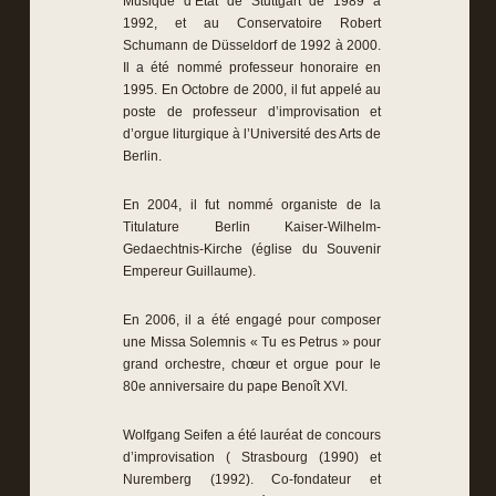
Musique d’État de Stuttgart de 1989 à
1992, et au Conservatoire Robert
Schumann de Düsseldorf de 1992 à 2000.
Il a été nommé professeur honoraire en
1995. En Octobre de 2000, il fut appelé au
poste de professeur d’improvisation et
d’orgue liturgique à l’Université des Arts de
Berlin.
En 2004, il fut nommé organiste de la
Titulature Berlin Kaiser-Wilhelm-
Gedaechtnis-Kirche (église du Souvenir
Empereur Guillaume).
En 2006, il a été engagé pour composer
une Missa Solemnis « Tu es Petrus » pour
grand orchestre, chœur et orgue pour le
80e anniversaire du pape Benoît XVI.
Wolfgang Seifen a été lauréat de concours
d’improvisation ( Strasbourg (1990) et
Nuremberg (1992). Co-fondateur et