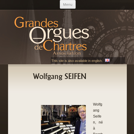
Aller au contenu principal
Menu
AGOC
Les Grandes Orgues de Chartres
This site is also available in english.
Wolfgang SEIFEN
Wolfg
ang
Seife
n, né
à