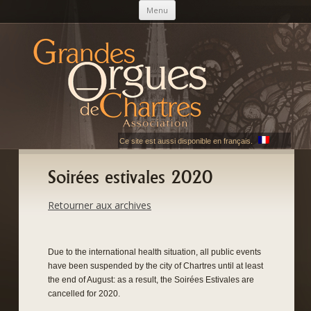
Skip to content
Menu
AGOC
Les Grandes Orgues de Chartres
Ce site est aussi disponible en français.
Soirées estivales 2020
Retourner aux archives
Due to the international health situation, all public events
have been suspended by the city of Chartres until at least
the end of August: as a result, the Soirées Estivales are
cancelled for 2020.