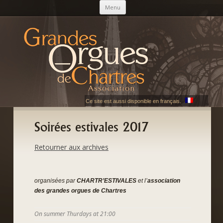
Skip to content
Menu
AGOC
Les Grandes Orgues de Chartres
Ce site est aussi disponible en français.
Soirées estivales 2017
Retourner aux archives
organisées par
CHARTR’ESTIVALES
et l’
association
des grandes orgues de Chartres
On summer Thurdays at 21:00