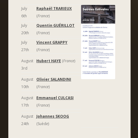
July
Raphaël TRARIEUX
6th
(
France
)
July
Quentin GUÉRILLOT
20th
(
France
)
July
Vincent GRAPPY
27th
(
France
)
August
Hubert HAYE
(
France
)
3rd
August
Olivier SALANDINI
10th
(
France
)
August
Emmanuel CULCASI
17th
(
France
)
August
Johannes SKOOG
24th
(Suèd
e
)