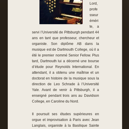
Lord,
profe
sseur
éméri
te, a
servi l’Université de Pittsburgh pendant 44
ans en tant que professeur, chercheur et
organiste. Son diplôme AB dans la
musique est de Dartmouth College, où il a
été le premier nommé Senior Fellow. Plus
tard, Dartmouth lui a décerné une bourse
d’étude pour Reynolds International. En
attendant, il a obtenu une maîtrise et un
doctorat en histoire de la musique sous la
direction de Leo Schrade à l’Université
Yale. Avant de venir à Pittsburgh, il a
enseigné pendant trois ans au Davidson
College, en Caroline du Nord.
Il poursuit ses études supérieures en
orgue et improvisation à Paris avec Jean
Langlais, organiste à la Basilique Sainte