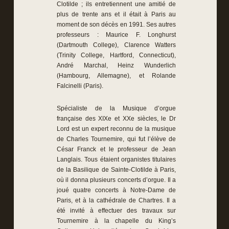
Clotilde ; ils entretiennent une amitié de
plus de trente ans et il était à Paris au
moment de son décès en 1991. Ses autres
professeurs : Maurice F. Longhurst
(Dartmouth College), Clarence Watters
(Trinity College, Hartford, Connecticut),
André Marchal, Heinz Wunderlich
(Hambourg, Allemagne), et Rolande
Falcinelli (Paris).
Spécialiste de la Musique d’orgue
française des XIXe et XXe siècles, le Dr
Lord est un expert reconnu de la musique
de Charles Tournemire, qui fut l’élève de
César Franck et le professeur de Jean
Langlais. Tous étaient organistes titulaires
de la Basilique de Sainte-Clotilde à Paris,
où il donna plusieurs concerts d’orgue. Il a
joué quatre concerts à Notre-Dame de
Paris, et à la cathédrale de Chartres. Il a
été invité à effectuer des travaux sur
Tournemire à la chapelle du King’s