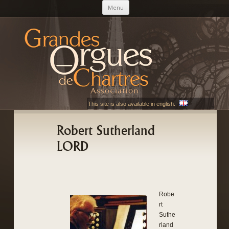
Aller au contenu principal
Menu
AGOC
Les Grandes Orgues de Chartres
This site is also available in english.
Robert Sutherland
LORD
Robe
rt
Suthe
rland