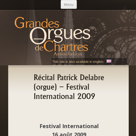
Aller au contenu principal
Menu
AGOC
Les Grandes Orgues de Chartres
This site is also available in english.
Récital Patrick Delabre
(orgue) – Festival
International 2009
Festival International
16 août 2009