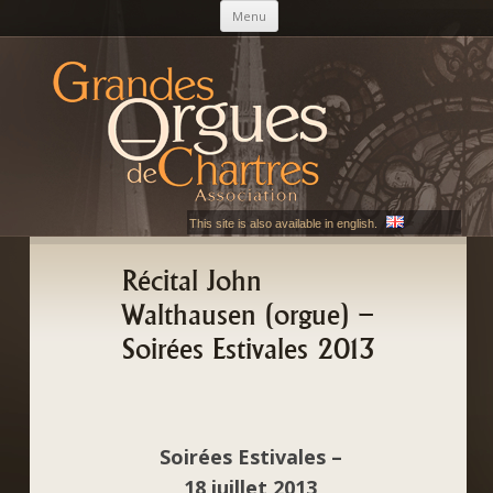
Aller au contenu principal
Menu
AGOC
Les Grandes Orgues de Chartres
This site is also available in english.
Récital John
Walthausen (orgue) –
Soirées Estivales 2013
Soirées Estivales –
18 juillet 2013