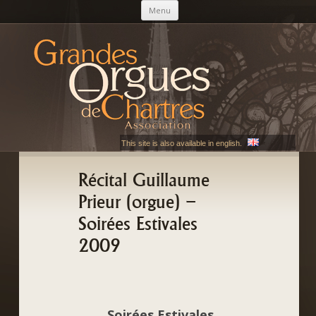
Aller au contenu principal
Menu
AGOC
Les Grandes Orgues de Chartres
This site is also available in english.
Récital Guillaume
Prieur (orgue) –
Soirées Estivales
2009
Soirées Estivales