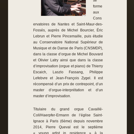
se
forme
aux
Cons
ervatoires de Nantes et Saint-Maur-des-
Fossés, auprès de Michel Bourcier, Éric
Lebrun et Pierre Pincemaille, puis étudie
au Conservatoire National Supérieur de
Musique et de Danse de Paris (CNSMDP),
dans la classe d’orgue de Michel Bouvard
et Olivier Latry ainsi que dans la classe
d’improvisation (orgue et piano) de Thierry
Escaich, Laszlo Fassang, Philippe
Lefebvre et Jean-François Zygel. Il est
récompensé d’un prix de contrepoint, d’un
master d’orgue-interprétation et d’un
master d’improvisation.
Titulaire du grand orgue Cavaillé-
Coll/Haerpfer-Ermann de l’église Saint-
Ignace à Paris (6ème) depuis novembre
2014, Pierre Queval est le septième
« young artist in residence » à la