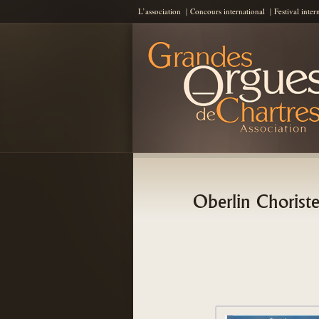
L’association
Concours international
Festival inter
Les Grandes Orgues de Chartres
AGOC
Oberlin Choriste