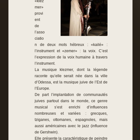
«klez
mer»
provi
ent
de
l’asso
ciatio
n de deux mots hébreux : «kailé» :
l’instrument et «zemer» : la voix. C’est
l’expression de la voix humaine à travers
l’instrument.
La musique klezmer, dont la légende
raconte qu’elle serait née dans la ville
d’Odessa, est la musique juive de l’Est de
l’Europe.
De part l’implantation de communautés
juives partout dans le monde, ce genre
musical s’est enrichi d’influences
nombreuses et variées : grecques,
tziganes, ottomanes, espagnoles, mais
aussi américaines avec le jazz (influence
de Gershwin).
Elle présente la caractéristique de peindre