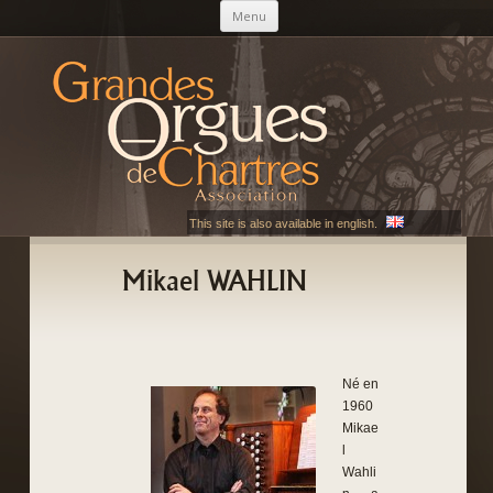
Aller au contenu principal
Menu
AGOC
Les Grandes Orgues de Chartres
This site is also available in english.
Mikael WAHLIN
Né en
1960
Mikae
l
Wahli