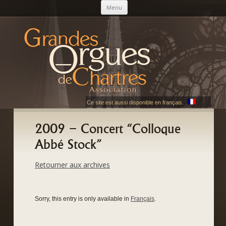
Skip to content
Menu
AGOC
Les Grandes Orgues de Chartres
Ce site est aussi disponible en français.
2009 – Concert “Colloque
Abbé Stock”
Retourner aux archives
Sorry, this entry is only available in
Français
.