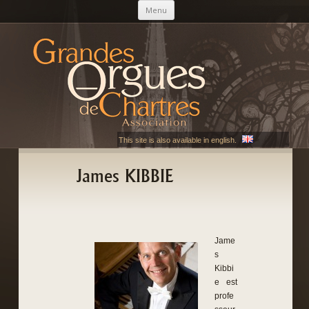
Aller au contenu principal
Menu
AGOC
Les Grandes Orgues de Chartres
This site is also available in english.
James KIBBIE
Jame
s
Kibbi
e est
profe