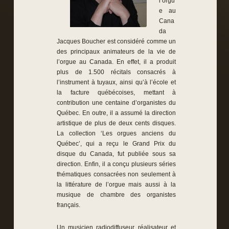
l’orgu
e au
Cana
da
Jacques Boucher est considéré comme un
des principaux animateurs de la vie de
l’orgue au Canada. En effet, il a produit
plus de 1.500 récitals consacrés à
l’instrument à tuyaux, ainsi qu’à l’école et
la facture québécoises, mettant à
contribution une centaine d’organistes du
Québec. En outre, il a assumé la direction
artistique de plus de deux cents disques.
La collection ‘Les orgues anciens du
Québec’, qui a reçu le Grand Prix du
disque du Canada, fut publiée sous sa
direction. Enfin, il a conçu plusieurs séries
thématiques consacrées non seulement à
la littérature de l’orgue mais aussi à la
musique de chambre des organistes
français.
Un musicien radiodiffuseur, réalisateur et