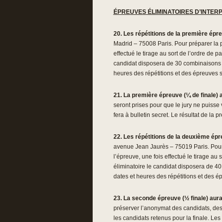
ÉPREUVES ÉLIMINATOIRES D’INTERPRÉ
20.
Les répétitions de la première épre
Madrid – 75008 Paris. Pour préparer la p
effectué le tirage au sort de l’ordre de
candidat disposera de 30 combinaisons g
heures des répétitions et des épreuves se
21.
La première épreuve
(¼ de finale) 
seront prises pour que le jury ne puisse
fera à bulletin secret. Le résultat de l
22.
Les répétitions de la deuxième épre
avenue Jean Jaurès – 75019 Paris. Pour 
l’épreuve, une fois effectué le tirage a
éliminatoire le candidat disposera de 4
dates et heures des répétitions et des ép
23.
La seconde épreuve (½ finale) aura 
préserver l’anonymat des candidats, des 
les candidats retenus pour la finale. Le