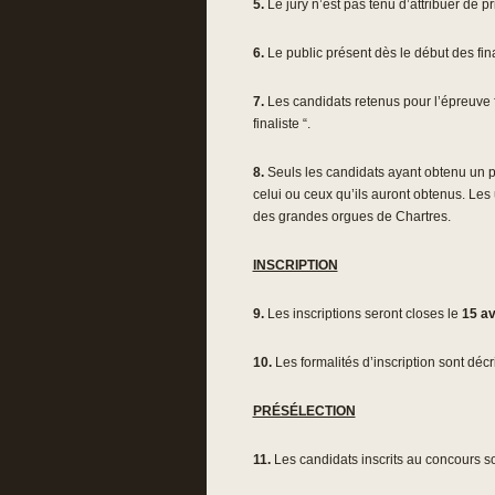
5.
Le jury n’est pas tenu d’attribuer de pr
6.
Le public présent dès le début des final
7.
Les candidats retenus pour l’épreuve fin
finaliste “.
8.
Seuls les candidats ayant obtenu un pri
celui ou ceux qu’ils auront obtenus. Les 
des grandes orgues de Chartres.
INSCRIPTION
9.
Les inscriptions seront closes le
15 av
10.
Les formalités d’inscription sont décr
PRÉSÉLECTION
11.
Les candidats inscrits au concours s