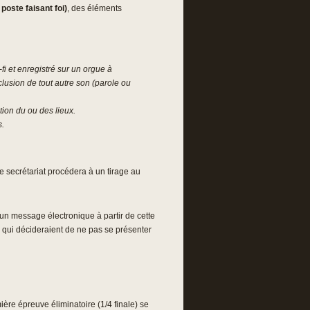
 poste faisant foi)
, des éléments
fi et enregistré sur un orgue à
usion de tout autre son (parole ou
tion du ou des lieux.
s.
e secrétariat procédera à un tirage au
un message électronique à partir de cette
s qui décideraient de ne pas se présenter
ère épreuve éliminatoire (1/4 finale) se