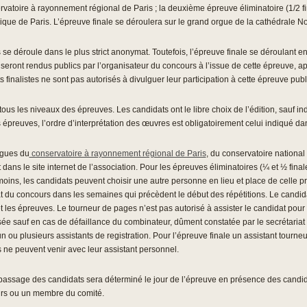
vatoire à rayonnement régional de Paris ; la deuxième épreuve éliminatoire (1/2 fi
ique de Paris. L’épreuve finale se déroulera sur le grand orgue de la cathédrale N
se déroule dans le plus strict anonymat. Toutefois, l’épreuve finale se déroulant en
s seront rendus publics par l’organisateur du concours à l’issue de cette épreuve, apr
 finalistes ne sont pas autorisés à divulguer leur participation à cette épreuve pub
tous les niveaux des épreuves. Les candidats ont le libre choix de l’édition, sauf in
épreuves, l’ordre d’interprétation des œuvres est obligatoirement celui indiqué 
orgues du
conservatoire à rayonnement régional de Paris
, du conservatoire national
ans le site internet de l’association. Pour les épreuves éliminatoires (¼ et ½ final
ns, les candidats peuvent choisir une autre personne en lieu et place de celle pré
riat du concours dans les semaines qui précèdent le début des répétitions. Le can
t les épreuves. Le tourneur de pages n’est pas autorisé à assister le candidat pour 
isée sauf en cas de défaillance du combinateur, dûment constatée par le secrétariat
 ou plusieurs assistants de registration. Pour l’épreuve finale un assistant tourne
s ne peuvent venir avec leur assistant personnel.
 passage des candidats sera déterminé le jour de l’épreuve en présence des candida
ours ou un membre du comité.