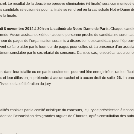
 secret. Le résultat de la deuxième épreuve éliminatoire (½ finale) sera communiqué 
es candidats sélectionnés pour la finale se rendront en la cathédrale Notre-Dame 
e la finale.
medi 8 novembre 2014 à 20h en la cathédrale Notre-Dame de Paris.
Chaque candida
e fermée. Aucun assistant extérieur, aucune personne proche du candidat ne seront 
rneur de pages de l’organisation sera mis à disposition des candidats pour l’épreuv
 se faire aider par le tourneur de pages pour celles-ci. La présence d’un assistan
ment constatée par le secrétariat du concours. Dans ce cas, le secrétariat du conc
 dans leur totalité ou en partie seulement, pourront être enregistrées, radiodiffusé
et leur diffusion, ni prétendre à aucun cachet ni à aucun droit de suite.
26.
La proc
issue de la délibération du jury.
ités choisies par le comité artistique du concours, le jury de présélection étant 
ident de l’association des grandes orgues de Chartres, après consultation des aut