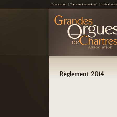
L’association
Concours international
Festival inter
Les Grandes Orgues de Chartres
AGOC
Règlement 2014