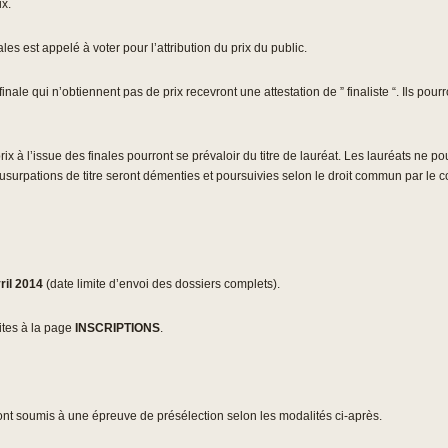
ix.
es est appelé à voter pour l’attribution du prix du public.
ale qui n’obtiennent pas de prix recevront une attestation de ” finaliste “. Ils pourr
x à l’issue des finales pourront se prévaloir du titre de lauréat. Les lauréats ne po
usurpations de titre seront démenties et poursuivies selon le droit commun par le co
ril 2014
(date limite d’envoi des dossiers complets).
ites à la page
INSCRIPTIONS
.
ont soumis à une épreuve de présélection selon les modalités ci-après.