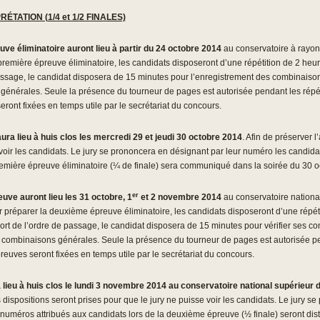
TATION (1/4 et 1/2 FINALES)
uve éliminatoire auront lieu à partir du 24 octobre 2014
au conservatoire à rayon
remière épreuve éliminatoire, les candidats disposeront d’une répétition de 2 heures
 passage, le candidat disposera de 15 minutes pour l’enregistrement des combinaison
énérales. Seule la présence du tourneur de pages est autorisée pendant les répéti
ront fixées en temps utile par le secrétariat du concours.
aura lieu à
huis clos les mercredi 29 et jeudi 30 octobre 2014
. Afin de préserver 
 voir les candidats. Le jury se prononcera en désignant par leur numéro les candidat
a première épreuve éliminatoire (¼ de finale) sera communiqué dans la soirée du 30 
er
uve auront lieu les 31 octobre, 1
et 2 novembre 2014
au conservatoire nationa
préparer la deuxième épreuve éliminatoire, les candidats disposeront d’une répétit
u sort de l’ordre de passage, le candidat disposera de 15 minutes pour vérifier ses
0 combinaisons générales. Seule la présence du tourneur de pages est autorisée pen
reuves seront fixées en temps utile par le secrétariat du concours.
lieu à huis
clos le lundi 3 novembre 2014 au conservatoire national supérieur 
dispositions seront prises pour que le jury ne puisse voir les candidats. Le jury 
s numéros attribués aux candidats lors de la deuxième épreuve (½ finale) seront dis