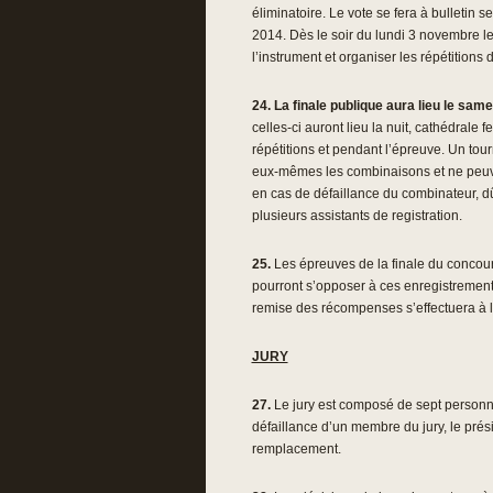
éliminatoire. Le vote se fera à bulletin
2014. Dès le soir du lundi 3 novembre l
l’instrument et organiser les répétitions d
24.
La finale publique aura lieu le sa
celles-ci auront lieu la nuit, cathédral
répétitions et pendant l’épreuve. Un tou
eux-mêmes les combinaisons et ne peuvent
en cas de défaillance du combinateur, dû
plusieurs assistants de registration.
25.
Les épreuves de la finale du concours,
pourront s’opposer à ces enregistrements 
remise des récompenses s’effectuera à l’
JURY
27.
Le jury est composé de sept personnal
défaillance d’un membre du jury, le prés
remplacement.