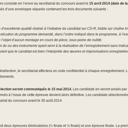
s consiste en l’envoi au secrétariat du concours avant le
15 avril 2014 (date de la
és d’une enveloppe séparée contenant les trois documents suivants :
xcellente qualité réalisé à l’initiative du candidat sur CD-R, lisible sur chaîne hi-
’exécution du programme demandé, dans l’ordre indiqué dans le programme, à l’excl
e l’objet d’aucun montage en cours de pièce, sous peine de nullité.
n du ou des instruments ayant servi à la réalisation de l’enregistrement sans indica
ulant que le candidat est bien l’interprète des œuvres et improvisations enregistrée
ésélection, le secrétariat affectera un code confidentiel à chaque enregistrement. L
strements.
élection seront communiqués le 15 mai 2014.
Les candidats en seront avisés par 
onnés à l’issue de cette épreuve devient alors définitive. Les candidats sélectionné
ariat du concours avant le 30 août 2014.
 deux épreuves éliminatoires (¼ finale et ½ finale) et une épreuve finale. La premi