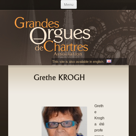
Aller au contenu principal
Menu
AGOC
Les Grandes Orgues de Chartres
This site is also available in english.
Grethe KROGH
Greth
e
Krogh
a été
profe