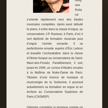
Grég
oire
Rolla
nd
s’oriente rapidement vers des études
musicales complètes. Après avoir débuté
le piano, il entre dans la classe d’orgue, au
conservatoire J-P. Rameau à Paris, d’où il
sort diplômé de formation musicale puis
d’orgue l’année suivante. Il se
perfectionne ensuite auprès d’Éric Lebrun
et travaille l’orchestration dans la classe
d’Olivier Kaspar au conservatoire de Saint-
Maur-des-Fossés. Parallèlement, il suit,
jusqu’en 2006, un cursus d’études vocales
à la Maîtrise de Notre-Dame de Paris.
Titulaire d’une licence de musique et
musicologie de la Sorbonne, il poursuit
actuellement sa formation en orgue et en
écriture au Conservatoire Supérieur de
Paris (CNSMDP).
Grégoire considère la musique comme un