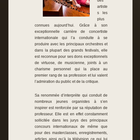
des
artiste
s les
plus
connues aujourd’hui. Grâce à son
exceptionnelle carrière de concertiste
internationale qui l’a conduite à se
produire avec les principaux orchestres et
dans la plupart des grands festivals, elle
est reconnue pour ses dons exceptionnels
de virtuose, de musicienne, joints à un
charisme personnel qui la place au
premier rang de sa profession et lui valent
l’admiration du public et de la critique.
Sa renommée d’interprète qui conduit de
nombreux jeunes organistes à s’en
inspirer est renforcée par sa réputation de
professeur. Elle est en effet constamment
sollicitée dans les jurys des principaux
concours internationaux de même que
pour des masterclasses, enregistrements,
articles ainsi qu’à la télévision ce qui lui