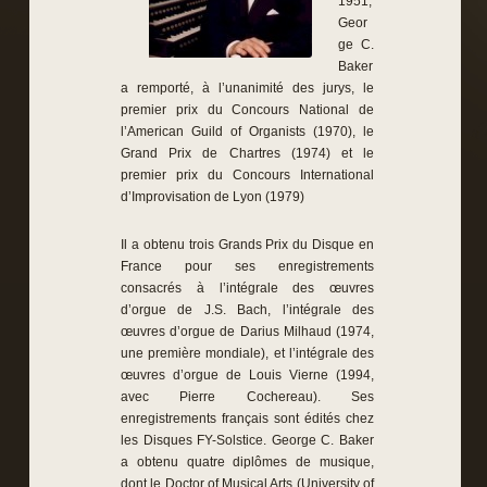
1951,
Geor
ge C.
Baker
a remporté, à l’unanimité des jurys, le
premier prix du Concours National de
l’American Guild of Organists (1970), le
Grand Prix de Chartres (1974) et le
premier prix du Concours International
d’Improvisation de Lyon (1979)
Il a obtenu trois Grands Prix du Disque en
France pour ses enregistrements
consacrés à l’intégrale des œuvres
d’orgue de J.S. Bach, l’intégrale des
œuvres d’orgue de Darius Milhaud (1974,
une première mondiale), et l’intégrale des
œuvres d’orgue de Louis Vierne (1994,
avec Pierre Cochereau). Ses
enregistrements français sont édités chez
les Disques FY-Solstice. George C. Baker
a obtenu quatre diplômes de musique,
dont le Doctor of Musical Arts (University of