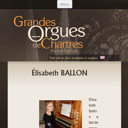
Aller au contenu principal
Menu
AGOC
Les Grandes Orgues de Chartres
This site is also available in english.
Élisabeth BALLON
Élisa
beth
Ballo
n a
fait de