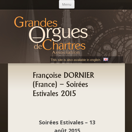
Aller au contenu principal
Menu
AGOC
Les Grandes Orgues de Chartres
This site is also available in english.
Françoise DORNIER
(France) – Soirées
Estivales 2015
Soirées Estivales – 13
août 2015